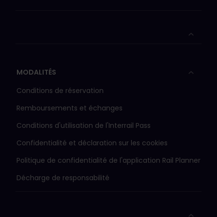
obligatoires sur la
plupart des trains à
grande vitesse et des
trains de nuit,
moyennant des frais
supplémentaires.
En
savoir plus
MODALITÉS
Les Pass 1re classe
sont valables dans les
Conditions de réservation
voitures de 1re et de
2e classe. Les pass 2e
Remboursements et échanges
classe ne sont
Conditions d'utilisation de l'Interrail Pass
valables qu'en wagon
2e classe.
Confidentialité et déclaration sur les cookies
Pour voyager avec un
Pass Jeunes, vous
Politique de confidentialité de l'application Rail Planner
devez avoir entre 12 et
Décharge de responsabilité
27 ans à la date de
début de votre
voyage.