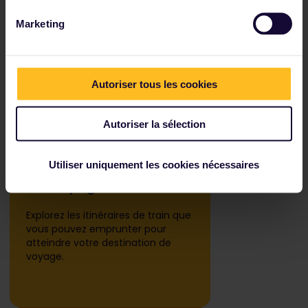
Erasmus+ ?
Marketing
Autoriser tous les cookies
Autoriser la sélection
1
Planifiez votre
Utiliser uniquement les cookies nécessaires
voyage
Explorez les itinéraires de train que
vous pouvez emprunter pour
atteindre votre destination de
voyage.