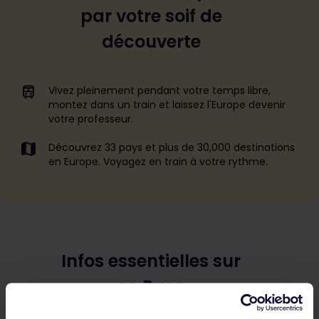
par votre soif de
découverte
Vivez pleinement pendant votre temps libre,
montez dans un train et laissez l'Europe devenir
votre professeur.
Découvrez 33 pays et plus de 30,000 destinations
en Europe. Voyagez en train à votre rythme.
Infos essentielles sur
ce Pass