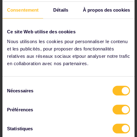
Le Pass Interrail Erasmus+ est un pass
Consentement
Détails
À propos des cookies
qui vous permet de voyager sur les
réseaux ferroviaires européens
participants à volonté, quel que soit le
jour de voyage. Le Pass peut comporter
Ce site Web utilise des cookies
4 ou 6 jours de voyage que vous devez
Nous utilisons les cookies pour personnaliser le contenu
utiliser dans les 6 mois.
et les publicités, pour proposer des fonctionnalités
Avec le Pass, vous pouvez voyager en
relatives aux réseaux sociaux etpour analyser notre trafic
toute flexibilité dans jusqu’à 33 pays
en collaboration avec nos partenaires.
d’Europe: réservez une place dans les
trains à grande vitesse et les trains de
nuit ou empruntez autant de trains
Sélection
régionaux que vous le souhaitez, en
Nécessaires
du
modifiant vos projets de voyage en
cours de route.
consentement
Préférences
Statistiques
Comment utiliser le Pass Interrail