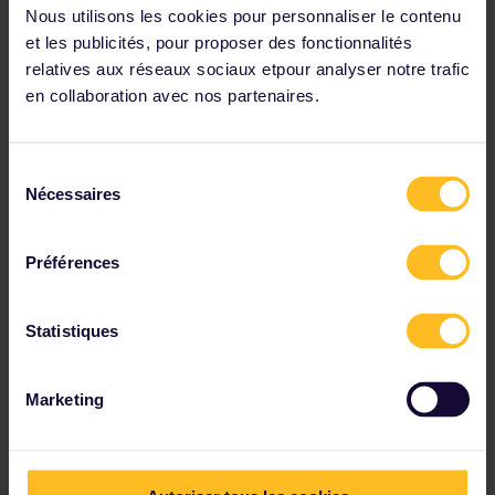
Nous utilisons les cookies pour personnaliser le contenu
et les publicités, pour proposer des fonctionnalités
relatives aux réseaux sociaux etpour analyser notre trafic
en collaboration avec nos partenaires.
Pass Interrail Grèce
✔ Explorez la Grèce continentale en train
Sélection
✔ Jusqu'à 8 jours de voyage sur 1 mois
Nécessaires
du
✔ Nombre illimité de trains pour chaque jour de
voyage
consentement
✔ Réductions incluses pour les voyageurs
Préférences
Prix à partir de
The price is
Statistiques
Marketing
Parmi nos partenaires