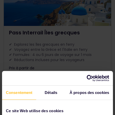
Pass Interrail Îles grecques
✔ Explorez les îles grecques en ferry
✔ Voyagez entre la Grèce et l'Italie en ferry
✔ Formules : 4 ou 6 jours de voyage sur 1 mois
✔ Réductions incluses pour les voyageurs
Prix à partir de
The price is
Consentement
Détails
À propos des cookies
Ce site Web utilise des cookies