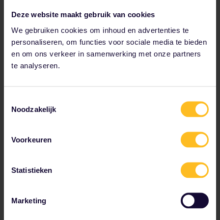
je binnen 6 maanden moet gebruiken.
Deze website maakt gebruik van cookies
Met de Pas kun je flexibel reizen in
We gebruiken cookies om inhoud en advertenties te
maximaal 33 Europese landen, een
personaliseren, om functies voor sociale media te bieden
zitplaats reserveren in
en om ons verkeer in samenwerking met onze partners
hogesnelheidstreinen en nachttreinen
of gewoon zoveel regionale treinen in-
te analyseren.
en uitstappen als je wilt en je plannen
onderweg aanpassen.
Toestemmingsselectie
Noodzakelijk
Hoe gebruik je de Interrail Pas
Voorkeuren
voor Erasmus+?
Statistieken
Marketing