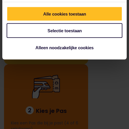
Alle cookies toestaan
1
Plan je route
Selectie toestaan
Ontdek met welke treinroutes je je
bestemming kunt bereiken.
Alleen noodzakelijke cookies
2
Kies je Pas
Kies een Pas die bij je past (4 of 6
reisdagen).