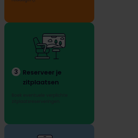
3
Reserveer je
zitplaatsen
Boek eventuele verplichte
zitplaatsreserveringen.