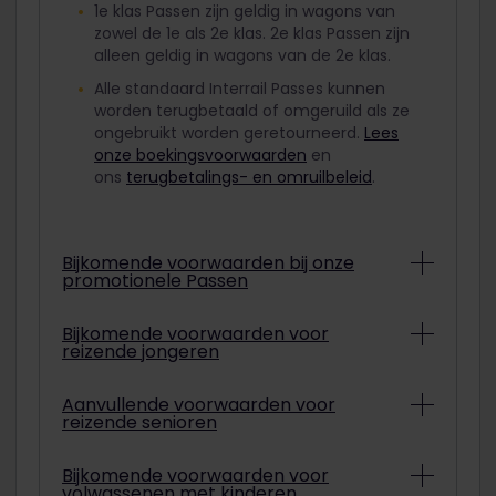
1e klas Passen zijn geldig in wagons van
zowel de 1e als 2e klas. 2e klas Passen zijn
alleen geldig in wagons van de 2e klas.
Alle standaard Interrail Passes kunnen
worden terugbetaald of omgeruild als ze
ongebruikt worden geretourneerd.
Lees
onze boekingsvoorwaarden
en
ons
terugbetalings- en omruilbeleid
.
Bijkomende voorwaarden bij onze
promotionele Passen
Afhankelijk van de actievoorwaarden
Bijkomende voorwaarden voor
reizende jongeren
kunnen promotionele Interrail Passes
soms niet worden terugbetaald of
omgeruild. Op de betalingsbevestiging
Om met een Jeugdpas met korting te
Aanvullende voorwaarden voor
kun je zien of een Promotiepas wel of niet
reizende senioren
reizen, moet je tussen 12 en 27 jaar oud
omgeruild of terugbetaald kan worden.
zijn zijn op de startdatum van je reis.
Lees meer
Om met een Seniorenpas met korting te
Bijkomende voorwaarden voor
volwassenen met kinderen
kunnen reizen, moet je 60 jaar of ouder