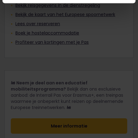
Bekijk reisgegevens in de dienstregeling
Bekijk de kaart van het Europese spoornetwerk
Lees over reserveren
Boek je hostelaccommodatie
Profiteer van kortingen met je Pas
🚂
Neem je deel aan een educatief
mobiliteitsprogramma?
Bekijk dan ons exclusieve
aanbod: de Interrail Pas voor Erasmus+, een treinpas
waarmee je onbeperkt kunt reizen op deelnemende
Europese treinnetwerken. 🚂
Meer informatie