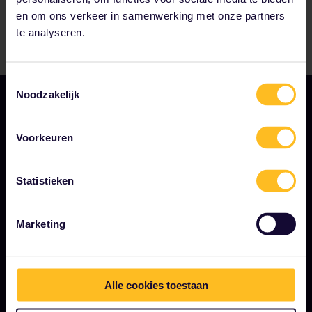
en om ons verkeer in samenwerking met onze partners
te analyseren.
Toestemmingsselectie
Noodzakelijk
Voorkeuren
Statistieken
ALGEMENE VOORWAARDEN
Boekingsvoorwaarden
Marketing
Terugbetalingen en omruilingen
Interrail Pass gebruiksvoorwaarden
Alle cookies toestaan
Privacy- en cookieverklaring