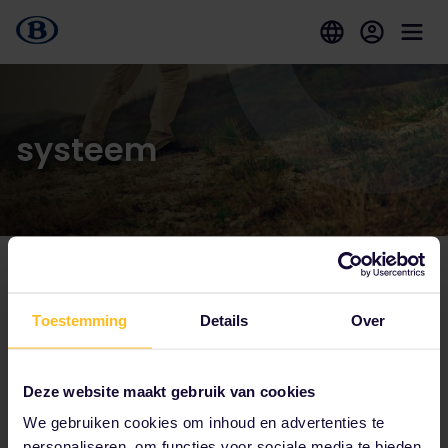
systeem
Tot onze partners behoren
Toestemming
Details
Over
Deze website maakt gebruik van cookies
We gebruiken cookies om inhoud en advertenties te
personaliseren, om functies voor sociale media te bieden