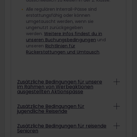
ausschließlich zu Reisen in der 2. Klasse.
Alle regulären Interrail-Pässe sind
erstattungsfähig oder können
umgetauscht werden, wenn sie
ungenutzt zurückgegeben
werden.
Weitere Infos findest du in
unseren Buchungsbedingungen
und
unseren
Richtlinien für
Rückerstattungen und Umtausch
.
Zusätzliche Bedingungen für unsere
im Rahmen von Werbeaktionen
ausgestellten Aktionspässe
Abhängig von den konkreten
Zusätzliche Bedingungen für
jugendliche Reisende
Bedingungen können Interrail-Pässe aus
Werbeaktionen unter Umständen nicht
erstattet oder umgetauscht werden.
Um mit einem ermäßigten Jugendpass
Zusätzliche Bedingungen für reisende
Informationen darüber, ob der gekaufte
Senioren
zu reisen, musst du am ausgewählten
Aktionspass erstattet oder umgetauscht
Startdatum deiner Reise mindestens