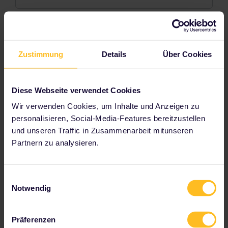
Unsere Ein-Länder-Pässe
Zustimmung
Details
Über Cookies
Österreich
Diese Webseite verwendet Cookies
Wir verwenden Cookies, um Inhalte und Anzeigen zu
Benelux
personalisieren, Social-Media-Features bereitzustellen
und unseren Traffic in Zusammenarbeit mitunseren
Bulgarien
Partnern zu analysieren.
Kroatien
Einwilligungsauswahl
Notwendig
Tschechien
Dänemark
Präferenzen