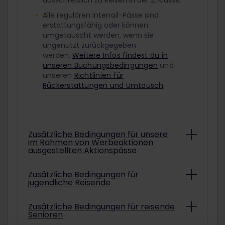
ausschließlich zu Reisen in der 2. Klasse.
Alle regulären Interrail-Pässe sind
erstattungsfähig oder können
umgetauscht werden, wenn sie
ungenutzt zurückgegeben
werden.
Weitere Infos findest du in
unseren Buchungsbedingungen
und
unseren
Richtlinien für
Rückerstattungen und Umtausch
.
Zusätzliche Bedingungen für unsere
im Rahmen von Werbeaktionen
ausgestellten Aktionspässe
Abhängig von den konkreten
Zusätzliche Bedingungen für
jugendliche Reisende
Bedingungen können Interrail-Pässe aus
Werbeaktionen unter Umständen nicht
erstattet oder umgetauscht werden.
Um mit einem ermäßigten Jugendpass
Zusätzliche Bedingungen für reisende
Informationen darüber, ob der gekaufte
Senioren
zu reisen, musst du am ausgewählten
Aktionspass erstattet oder umgetauscht
Startdatum deiner Reise mindestens