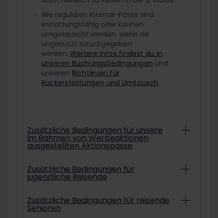
ausschließlich zu Reisen in der 2. Klasse.
Alle regulären Interrail-Pässe sind
erstattungsfähig oder können
umgetauscht werden, wenn sie
ungenutzt zurückgegeben
werden.
Weitere Infos findest du in
unseren Buchungsbedingungen
und
unseren
Richtlinien für
Rückerstattungen und Umtausch
.
Zusätzliche Bedingungen für unsere
im Rahmen von Werbeaktionen
ausgestellten Aktionspässe
Abhängig von den konkreten
Zusätzliche Bedingungen für
jugendliche Reisende
Bedingungen können Interrail-Pässe aus
Werbeaktionen unter Umständen nicht
erstattet oder umgetauscht werden.
Um mit einem ermäßigten Jugendpass
Zusätzliche Bedingungen für reisende
Informationen darüber, ob der gekaufte
Senioren
zu reisen, musst du am ausgewählten
Aktionspass erstattet oder umgetauscht
Startdatum deiner Reise mindestens