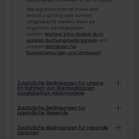
ausschließlich zu Reisen in der 2. Klasse.
Alle regulären Interrail-Pässe sind
erstattungsfähig oder können
umgetauscht werden, wenn sie
ungenutzt zurückgegeben
werden.
Weitere Infos findest du in
unseren Buchungsbedingungen
und
unseren
Richtlinien für
Rückerstattungen und Umtausch
.
Zusätzliche Bedingungen für unsere
im Rahmen von Werbeaktionen
ausgestellten Aktionspässe
Abhängig von den konkreten
Zusätzliche Bedingungen für
jugendliche Reisende
Bedingungen können Interrail-Pässe aus
Werbeaktionen unter Umständen nicht
erstattet oder umgetauscht werden.
Um mit einem ermäßigten Jugendpass
Zusätzliche Bedingungen für reisende
Informationen darüber, ob der gekaufte
Senioren
zu reisen, musst du am ausgewählten
Aktionspass erstattet oder umgetauscht
Startdatum deiner Reise mindestens