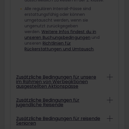
ausschließlich zu Reisen in der 2. Klasse.
Alle regulären Interrail-Pässe sind
erstattungsfähig oder können
umgetauscht werden, wenn sie
ungenutzt zurückgegeben
werden.
Weitere Infos findest du in
unseren Buchungsbedingungen
und
unseren
Richtlinien für
Rückerstattungen und Umtausch
.
Zusätzliche Bedingungen für unsere
im Rahmen von Werbeaktionen
ausgestellten Aktionspässe
Abhängig von den konkreten
Zusätzliche Bedingungen für
jugendliche Reisende
Bedingungen können Interrail-Pässe aus
Werbeaktionen unter Umständen nicht
erstattet oder umgetauscht werden.
Um mit einem ermäßigten Jugendpass
Zusätzliche Bedingungen für reisende
Informationen darüber, ob der gekaufte
Senioren
zu reisen, musst du am ausgewählten
Aktionspass erstattet oder umgetauscht
Startdatum deiner Reise mindestens