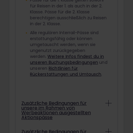
Pässe für die 1. Klasse gelten sowohl
für Reisen in der 1. als auch in der 2.
Klasse. Pässe für die 2. Klasse
berechtigen ausschließlich zu Reisen
in der 2. Klasse.
Alle regulären Interrail-Pässe sind
erstattungsfähig oder können
umgetauscht werden, wenn sie
ungenutzt zurückgegeben
werden.
Weitere Infos findest du in
unseren Buchungsbedingungen
und
unseren
Richtlinien für
Rückerstattungen und Umtausch
.
Zusätzliche Bedingungen für
unsere im Rahmen von
Werbeaktionen ausgestellten
Aktionspässe
Abhängig von den konkreten
Zusätzliche Bedingungen für