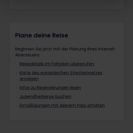
Seniorenpässen auch die
gewünschte Anzahl von
Kinderpässen hinzuzufügen. Nach
dem Kauf ist dies nicht mehr
möglich.
Plane deine Reise
Der Jugendpass gilt für Personen
zwischen 12 und 27 Jahren.
Beginnen Sie jetzt mit der Planung Ihres Interrail-
Abenteuers:
Reisedetails im Fahrplan überprüfen
Karte des europäischen Streckennetzes
anzeigen
Infos zu Reservierungen lesen
Jugendherberge buchen
Ermäßigungen mit deinem Pass erhalten