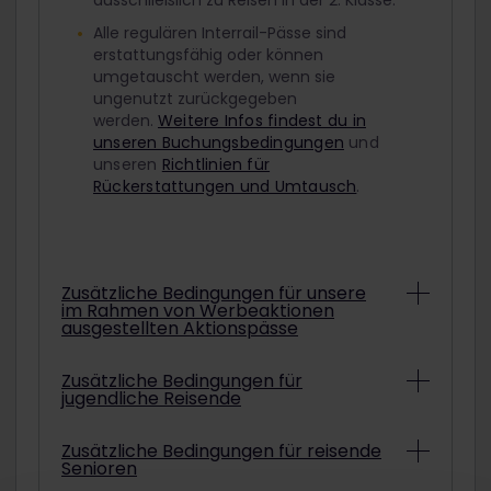
ausschließlich zu Reisen in der 2. Klasse.
Alle regulären Interrail-Pässe sind
erstattungsfähig oder können
umgetauscht werden, wenn sie
ungenutzt zurückgegeben
werden.
Weitere Infos findest du in
unseren Buchungsbedingungen
und
unseren
Richtlinien für
Rückerstattungen und Umtausch
.
Zusätzliche Bedingungen für unsere
im Rahmen von Werbeaktionen
ausgestellten Aktionspässe
Abhängig von den konkreten
Zusätzliche Bedingungen für
jugendliche Reisende
Bedingungen können Interrail-Pässe aus
Werbeaktionen unter Umständen nicht
erstattet oder umgetauscht werden.
Um mit einem ermäßigten Jugendpass
Zusätzliche Bedingungen für reisende
Informationen darüber, ob der gekaufte
Senioren
zu reisen, musst du am ausgewählten
Aktionspass erstattet oder umgetauscht
Startdatum deiner Reise mindestens