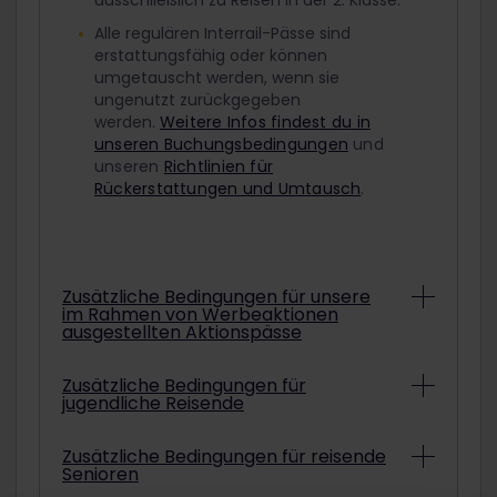
ausschließlich zu Reisen in der 2. Klasse.
Alle regulären Interrail-Pässe sind
erstattungsfähig oder können
umgetauscht werden, wenn sie
ungenutzt zurückgegeben
werden.
Weitere Infos findest du in
unseren Buchungsbedingungen
und
unseren
Richtlinien für
Rückerstattungen und Umtausch
.
Zusätzliche Bedingungen für unsere
im Rahmen von Werbeaktionen
ausgestellten Aktionspässe
Abhängig von den konkreten
Zusätzliche Bedingungen für
jugendliche Reisende
Bedingungen können Interrail-Pässe aus
Werbeaktionen unter Umständen nicht
erstattet oder umgetauscht werden.
Um mit einem ermäßigten Jugendpass
Zusätzliche Bedingungen für reisende
Informationen darüber, ob der gekaufte
Senioren
zu reisen, musst du am ausgewählten
Aktionspass erstattet oder umgetauscht
Startdatum deiner Reise mindestens