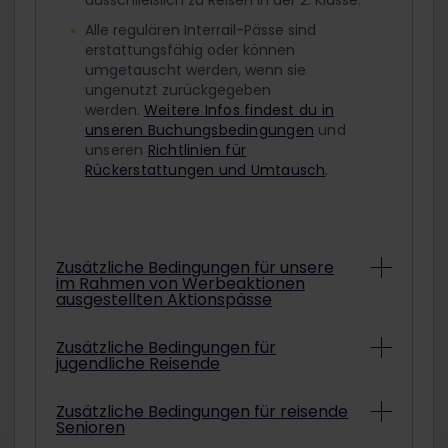
ausschließlich zu Reisen in der 2. Klasse.
Alle regulären Interrail-Pässe sind
erstattungsfähig oder können
umgetauscht werden, wenn sie
ungenutzt zurückgegeben
werden.
Weitere Infos findest du in
unseren Buchungsbedingungen
und
unseren
Richtlinien für
Rückerstattungen und Umtausch
.
Zusätzliche Bedingungen für unsere
im Rahmen von Werbeaktionen
ausgestellten Aktionspässe
Abhängig von den konkreten
Zusätzliche Bedingungen für
jugendliche Reisende
Bedingungen können Interrail-Pässe aus
Werbeaktionen unter Umständen nicht
erstattet oder umgetauscht werden.
Um mit einem ermäßigten Jugendpass
Zusätzliche Bedingungen für reisende
Informationen darüber, ob der gekaufte
Senioren
zu reisen, musst du am ausgewählten
Aktionspass erstattet oder umgetauscht
Startdatum deiner Reise mindestens